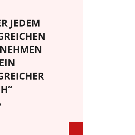
ER JEDEM
GREICHEN
RNEHMEN
EIN
GREICHER
H“
l